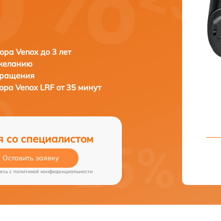
ора Venox до 3 лет
 желанию
бращения
зора
Venox LRF от 35 минут
я со специалистом
Оставить заявку
есь c
политикой конфиденциальности