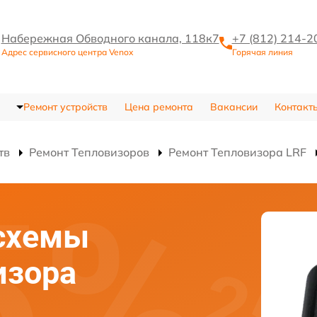
Набережная Обводного канала, 118к7
+7 (812) 214-2
Адрес сервисного центра Venox
Горячая линия
Ремонт устройств
Цена ремонта
Вакансии
Контакт
тв
Ремонт Тепловизоров
Ремонт Тепловизора LRF
схемы
изора