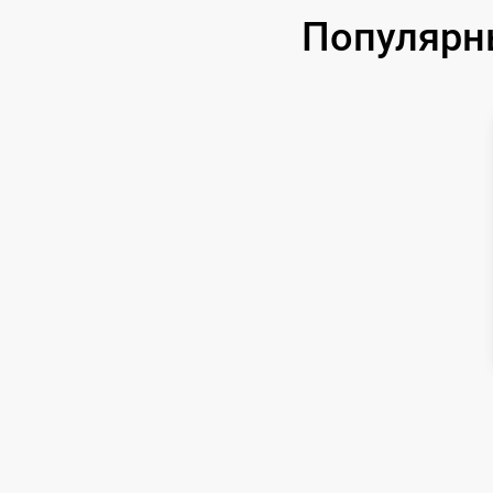
Замена аккумулятора
Популярн
Замена корпуса
Замена дисплея (экрана)
Прошивка (Обновление ПО)
Ремонт платы управления
(восстановление)
Восстановление после попадания влаги
Ремонт Wi-Fi
Ремонт разъема