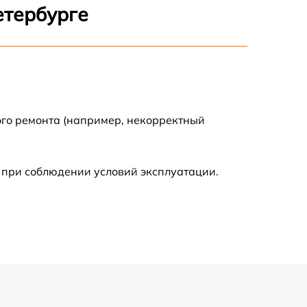
1600 р
етербурге
900 р
750 р
ого ремонта (например, некорректный
450 р
590 р
 при соблюдении условий эксплуатации.
1200 р
650 р
850 р