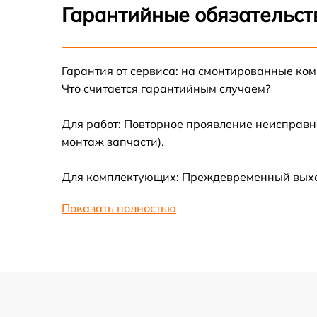
Ремонт датчика синхроимпульсов
Гарантийные обязательст
Калибровка и настройка тепловизора
Гарантия от сервиса: на смонтированные ко
Ремонт встроенного дальнометра и
Что считается гарантийным случаем?
других устройств
Для работ: Повторное проявление неисправн
Замена микросхемы логики
монтаж запчасти).
Замена ключей управления
Для комплектующих: Преждевременный выход 
Ремонт цепи питания
Показать полностью
Замена USB порта
Замена процессора