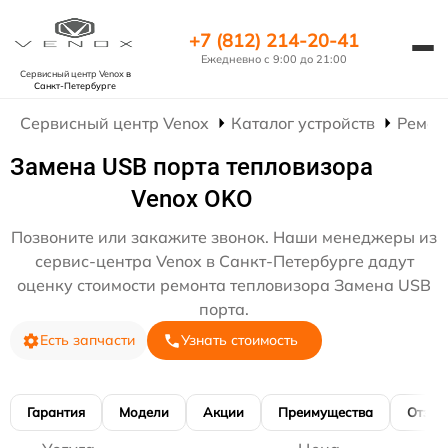
+7 (812) 214-20-41
Ежедневно с 9:00 до 21:00
Сервисный центр Venox
в
Санкт-Петербурге
Сервисный центр Venox
Каталог устройств
Ремон
Замена USB порта тепловизора
Venox OKO
Позвоните или закажите звонок. Наши менеджеры из
сервис-центра Venox в Санкт-Петербурге дадут
оценку стоимости ремонта тепловизора Замена USB
порта.
Есть запчасти
Узнать стоимость
Гарантия
Модели
Акции
Преимущества
Отзы